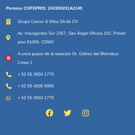
Permiso COFEPRIS: 243300201A2149
Grupo Carcor & Vitsa SA de CV
Av. Insurgentes Sur 2357, San Ángel Oficina 102, Primer
piso 01000, CDMX.
A unos pasos de la estación Dr. Gálvez del Metrobus
Línea 1
+ 52 55 3650 1775
+ 52 55 4005 9995
+ 52 55 3650 1775
F
T
I
a
w
n
c
i
s
e
t
t