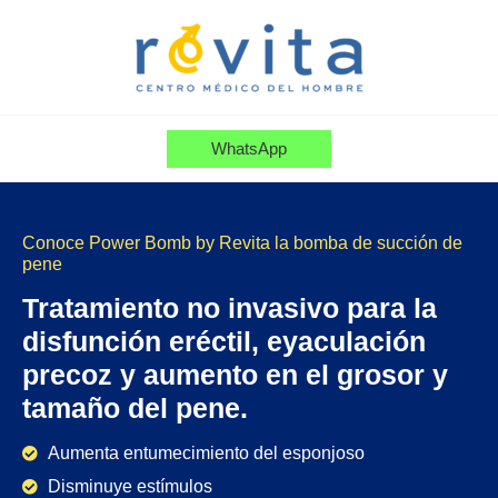
Ir
al
contenido
WhatsApp
Conoce Power Bomb by Revita la bomba de succión de
pene
Tratamiento no invasivo para la
disfunción eréctil, eyaculación
precoz y aumento en el grosor y
tamaño del pene.
Aumenta entumecimiento del esponjoso
Disminuye estímulos